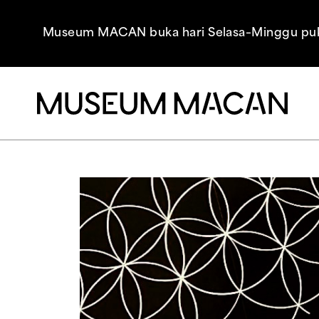
Museum MACAN buka hari Selasa–Minggu pukul 