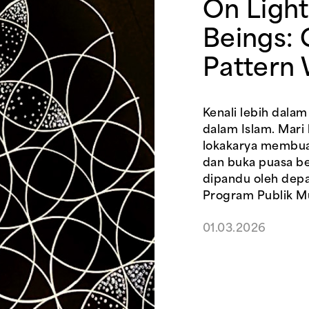
On Light
Beings:
Pattern
Kenali lebih dala
dalam Islam. Mari
lokakarya membua
dan buka puasa b
dipandu oleh dep
Program Publik 
01.03.2026