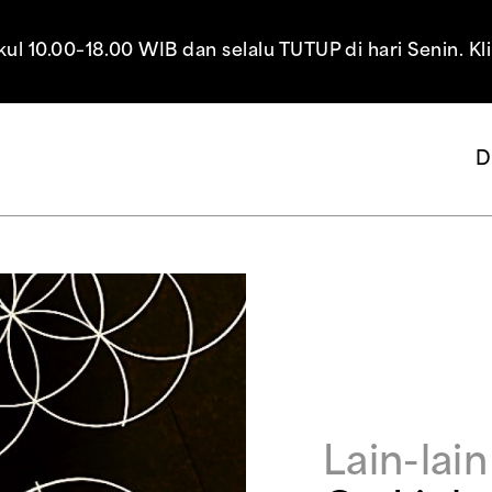
10.00–18.00 WIB dan selalu TUTUP di hari Senin. Kl
D
Lain-lain