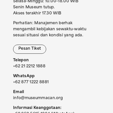
Selasa–Minggu: 10.00–18.00 WIB
Senin Museum tutup.
Akses terakhir 17.30 WIB
Perhatian: Manajemen berhak
mengambil kebijakan sewaktu-waktu
sesuai situasi dan kondisi yang ada.
Pesan Tiket
Telepon
+62 21 2212 1888
WhatsApp
+62 877 1222 8881
Email
info@museummacan.org
Informasi Keanggotaan: