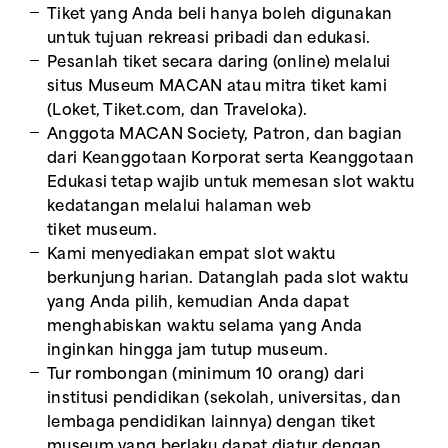
Tiket yang Anda beli hanya boleh digunakan
untuk tujuan rekreasi pribadi dan edukasi.
Pesanlah tiket secara daring (online) melalui
situs Museum MACAN atau mitra tiket kami
(Loket, Tiket.com, dan Traveloka).
Anggota MACAN Society, Patron, dan bagian
dari Keanggotaan Korporat serta Keanggotaan
Edukasi tetap wajib untuk memesan slot waktu
kedatangan melalui halaman web
tiket museum.
Kami menyediakan empat slot waktu
berkunjung harian. Datanglah pada slot waktu
yang Anda pilih, kemudian Anda dapat
menghabiskan waktu selama yang Anda
inginkan hingga jam tutup museum.
Tur rombongan (minimum 10 orang) dari
institusi pendidikan (sekolah, universitas, dan
lembaga pendidikan lainnya) dengan tiket
museum yang berlaku dapat diatur dengan