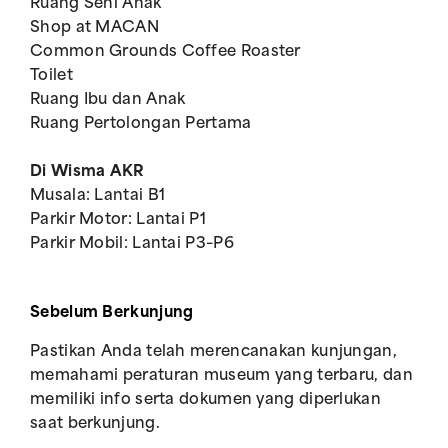
Ruang Seni Anak
Shop at MACAN
Common Grounds Coffee Roaster
Toilet
Ruang Ibu dan Anak
Ruang Pertolongan Pertama
Di Wisma AKR
Musala: Lantai B1
Parkir Motor: Lantai P1
Parkir Mobil: Lantai P3–P6
Sebelum Berkunjung
Pastikan Anda telah merencanakan kunjungan,
memahami peraturan museum yang terbaru, dan
memiliki info serta dokumen yang diperlukan
saat berkunjung.