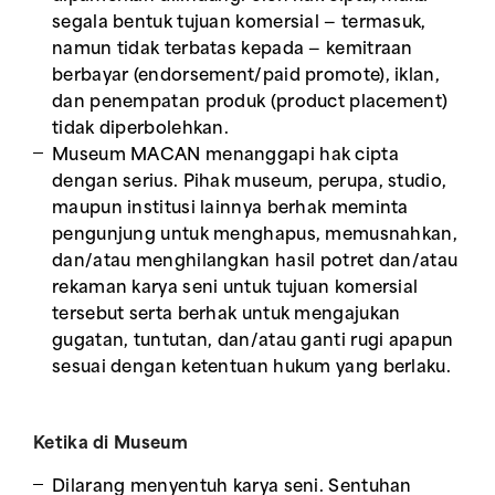
segala bentuk tujuan komersial — termasuk,
namun tidak terbatas kepada — kemitraan
berbayar (endorsement/paid promote), iklan,
dan penempatan produk (product placement)
tidak diperbolehkan.
Museum MACAN menanggapi hak cipta
dengan serius. Pihak museum, perupa, studio,
maupun institusi lainnya berhak meminta
pengunjung untuk menghapus, memusnahkan,
dan/atau menghilangkan hasil potret dan/atau
rekaman karya seni untuk tujuan komersial
tersebut serta berhak untuk mengajukan
gugatan, tuntutan, dan/atau ganti rugi apapun
sesuai dengan ketentuan hukum yang berlaku.
Ketika di Museum
Dilarang menyentuh karya seni. Sentuhan