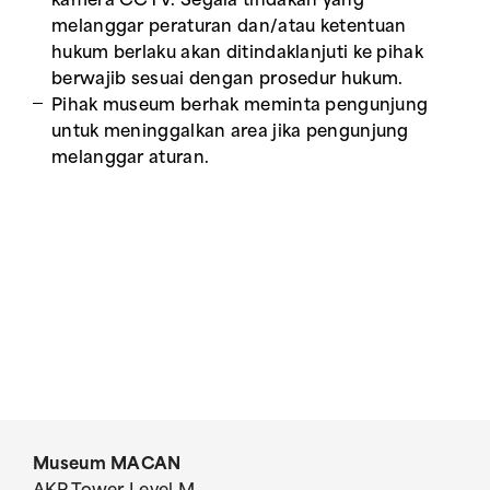
kamera CCTV. Segala tindakan yang
melanggar peraturan dan/atau ketentuan
hukum berlaku akan ditindaklanjuti ke pihak
berwajib sesuai dengan prosedur hukum.
Pihak museum berhak meminta pengunjung
untuk meninggalkan area jika pengunjung
melanggar aturan.
Museum MACAN