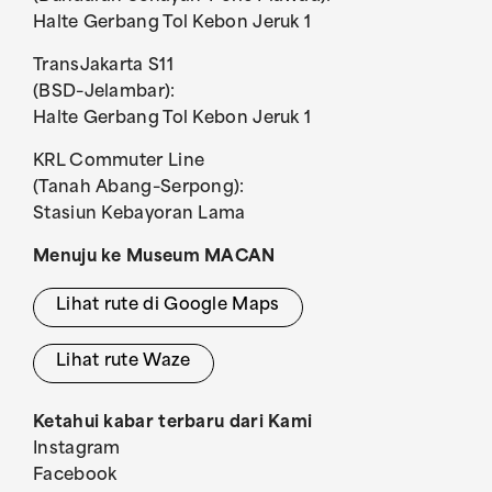
Halte Gerbang Tol Kebon Jeruk 1
TransJakarta S11
(BSD–Jelambar):
Halte Gerbang Tol Kebon Jeruk 1
KRL Commuter Line
(Tanah Abang–Serpong):
Stasiun Kebayoran Lama
Menuju ke Museum MACAN
Lihat rute di Google Maps
Lihat rute Waze
Ketahui kabar terbaru dari Kami
Instagram
Facebook