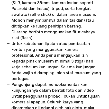
(SLR, kamera 35mm, kamera instan seperti
Polaroid dan Instax); tripod; serta tongkat
swafoto (selfie stick) di dalam area museum.
Mohon menyimpannya dalam tas dan/atau
dititipkan ke ruang penitipan barang.
Dilarang berfoto menggunakan fitur cahaya
kilat (flash).
Untuk kebutuhan liputan atau pembuatan
konten yang menggunakan kamera
profesional, Anda perlu mengajukan izin
kepada pihak museum minimal 3 (tiga) hari
kerja sebelum kunjungan. Selama kunjungan,
Anda wajib didampingi oleh staf museum yang
bertugas.
Pengunjung dapat mendokumentasikan
kunjungannya dalam bentuk foto dan video
untuk penggunaan pribadi, bukan untuk tujuan
komersial apapun. Seluruh karya yang
dipamerkan dilindungi oleh hak cipta, maka