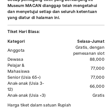
Setiap pemegang tiket yang berkunjung ke
Museum MACAN dianggap telah mengetahui
dan menyetujui setiap dan seluruh ketentuan
yang diatur di halaman ini.
Tiket Hari Biasa:
Kategori
Selasa–Jumat
Gratis, dengan
Anggota
pemesanan slot
Dewasa
88,000
Pelajar &
77,000
Mahasiswa
Senior (Usia 65+)
77,000
Anak-anak (Usia 3–
66,000
12)
Anak-anak (Usia <3)
Gratis
Harga tiket dalam satuan Rupiah