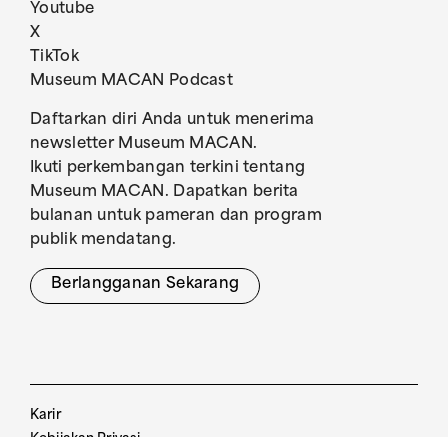
Youtube
X
TikTok
Museum MACAN Podcast
Daftarkan diri Anda untuk menerima
newsletter Museum MACAN.
Ikuti perkembangan terkini tentang
Museum MACAN. Dapatkan berita
bulanan untuk pameran dan program
publik mendatang.
Berlangganan Sekarang
Karir
Kebijakan Privasi