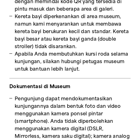
dengan memindai kode QR yang tersedia di
pintu masuk dan beberapa area di galeri.
Kereta bayi diperkenankan di area museum,
namun kami menyarankan untuk membawa
kereta bayi berukuran kecil dan standar. Kereta
bayi besar atau kereta bayi ganda (double
stroller) tidak disarankan.
Apabila Anda membutuhkan kursi roda selama
kunjungan, silakan hubungi petugas museum
untuk bantuan lebih lanjut.
Dokumentasi di Museum
Pengunjung dapat mendokumentasikan
kunjungannya dalam bentuk foto dan video
menggunakan kamera ponsel pintar
(smartphone). Anda tidak diperbolehkan
menggunakan kamera digital (DSLR,
Mirrorless, kamera saku digital); kamera analog