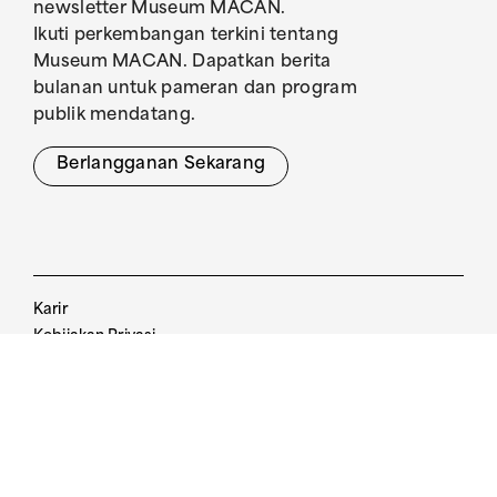
newsletter Museum MACAN.
Ikuti perkembangan terkini tentang
Museum MACAN. Dapatkan berita
bulanan untuk pameran dan program
publik mendatang.
Berlangganan Sekarang
Karir
Kebijakan Privasi
Pedoman Pengunjung
Kebijakan Tiket
The Museum of Modern and Contemporary
Art in Nusantara
© 2017. All Rights Reserved.