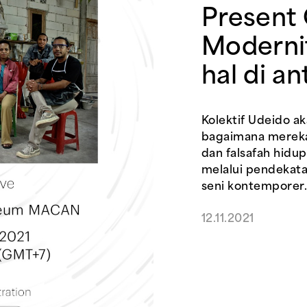
Present 
Modernit
hal di a
Kolektif Udeido 
bagaimana mereka
dan falsafah hidu
melalui pendekata
seni kontemporer
12.11.2021