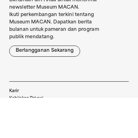
Daftarkan diri Anda untuk menerima
newsletter Museum MACAN.
Ikuti perkembangan terkini tentang
Museum MACAN. Dapatkan berita
bulanan untuk pameran dan program
publik mendatang.
Berlangganan Sekarang
Karir
Kebijakan Privasi
Pedoman Pengunjung
Kebijakan Tiket
The Museum of Modern and Contemporary
Art in Nusantara
© 2017. All Rights Reserved.