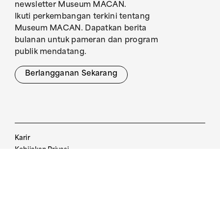
newsletter Museum MACAN.
Ikuti perkembangan terkini tentang
Museum MACAN. Dapatkan berita
bulanan untuk pameran dan program
publik mendatang.
Berlangganan Sekarang
Karir
Kebijakan Privasi
Pedoman Pengunjung
Kebijakan Tiket
The Museum of Modern and Contemporary
Art in Nusantara
© 2017. All Rights Reserved.