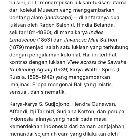
‘di sini, d.l.l.’ menampilkan lukisan-lukisan utama
dari koleksi Museum yang menggambarkan
bentang alam (
landscape
) — di antaranya dua
lukisan oleh Raden Saleh (l. Hindia Belanda,
sekitar 1811–1880), di mana karya
Indies
Landscape
(1853) dan
Javanese Mail Station
(1879) menjadi salah satu lukisan yang terhubung
dengan pengalaman kolonial. Hal ini terlihat
kontras dengan lukisan
View across the Sawahs
to Gunung Agung
(1939) karya Walter Spies (l.
Russia, 1895–1942) yang menggambarkan
imajinasi Eropa mengenai Bali yang mistis,
sensual, dan sinematik.
Karya-karya S. Sudjojono, Hendra Gunawan,
Affandi, Itji Tarmizi, Sudjana Kerton, dan perupa
Indonesia lainnya yang hadir pada masa
Kemerdekaan Indonesia dari zaman penjajahan,
menandai sejumlah cara yang dilakukan oleh