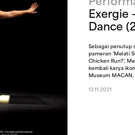
Perform
Exergie 
Dance (
Sebagai penutup r
pameran 'Melati 
Chicken Run?', Me
kembali karya iko
Museum MACAN.
13.11.2021