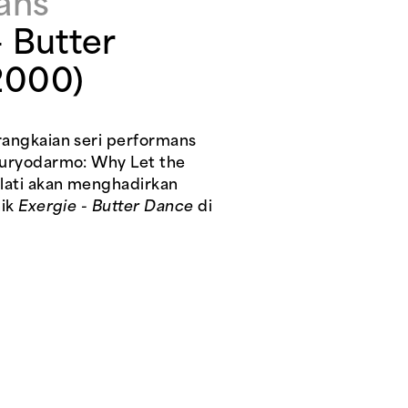
ans
- Butter
2000)
angkaian seri performans
Suryodarmo: Why Let the
lati akan menghadirkan
nik
Exergie - Butter Dance
di