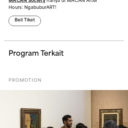
MACAN Society
hanya di MACAN After
Hours: NgabuburART!
Beli Tiket
Program Terkait
PROMOTION