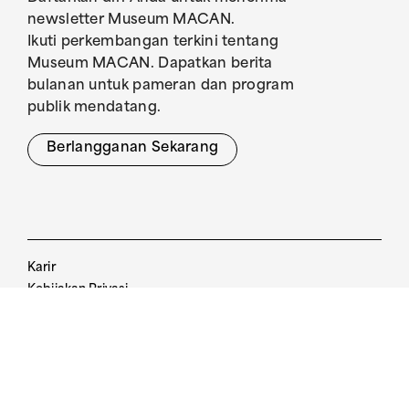
newsletter Museum MACAN.
Ikuti perkembangan terkini tentang
Museum MACAN. Dapatkan berita
bulanan untuk pameran dan program
publik mendatang.
Berlangganan Sekarang
Karir
Kebijakan Privasi
Pedoman Pengunjung
Kebijakan Tiket
The Museum of Modern and Contemporary
Art in Nusantara
© 2017. All Rights Reserved.