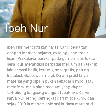
Ipeh Nur menciptakan narasi yang berkaitan
dengan ingatan, sejarah, mitologi, dan tradisi
lisan. Praktiknya berakar pada gambar dan lukisan,
sekaligus merangkul berbagai medium dan teknik
lain seperti batik, keramik, seni grafis, patung,
instalasi, video, dan mural. Dalam praktiknya,
material yang dipilih bukan sekadar simbol atau
metafora, melainkan medium yang dapat
terhubung langsung dengan tubuhnya. Karya-
karya Nur sering berangkat dari mitos kuno, dan
sejak 2019 ia mengeksplorasi budaya maritim di