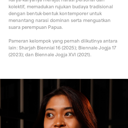
Karya-karyanya merajut narasi personal dan
kolektif, memadukan rujukan budaya tradisional
dengan bentuk-bentuk kontemporer untuk
menantang narasi dominan serta menguatkan
suara perempuan Papua.
Pameran kelompok yang pernah diikutinya antara
lain: Sharjah Biennial 16 (2025); Biennale Jogja 17
(2023); dan Biennale Jogja XVI (2021).