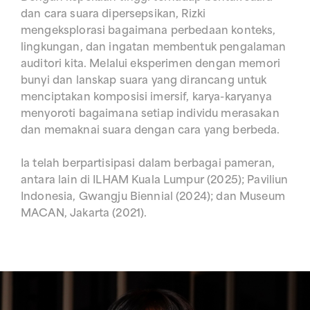
dan cara suara dipersepsikan, Rizki
mengeksplorasi bagaimana perbedaan konteks,
lingkungan, dan ingatan membentuk pengalaman
auditori kita. Melalui eksperimen dengan memori
bunyi dan lanskap suara yang dirancang untuk
menciptakan komposisi imersif, karya-karyanya
menyoroti bagaimana setiap individu merasakan
dan memaknai suara dengan cara yang berbeda.
Ia telah berpartisipasi dalam berbagai pameran,
antara lain di ILHAM Kuala Lumpur (2025); Paviliun
Indonesia, Gwangju Biennial (2024); dan Museum
MACAN, Jakarta (2021).