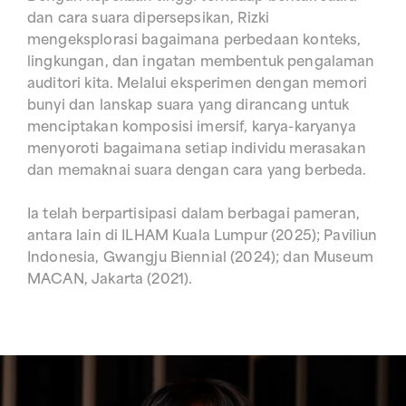
dan cara suara dipersepsikan, Rizki
mengeksplorasi bagaimana perbedaan konteks,
lingkungan, dan ingatan membentuk pengalaman
auditori kita. Melalui eksperimen dengan memori
bunyi dan lanskap suara yang dirancang untuk
menciptakan komposisi imersif, karya-karyanya
menyoroti bagaimana setiap individu merasakan
dan memaknai suara dengan cara yang berbeda.
Ia telah berpartisipasi dalam berbagai pameran,
antara lain di ILHAM Kuala Lumpur (2025); Paviliun
Indonesia, Gwangju Biennial (2024); dan Museum
MACAN, Jakarta (2021).