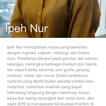
Ipeh Nur menciptakan narasi yang berkaitan
dengan ingatan, sejarah, mitologi, dan tradisi
lisan. Praktiknya berakar pada gambar dan lukisan,
sekaligus merangkul berbagai medium dan teknik
lain seperti batik, keramik, seni grafis, patung,
instalasi, video, dan mural. Dalam praktiknya,
material yang dipilih bukan sekadar simbol atau
metafora, melainkan medium yang dapat
terhubung langsung dengan tubuhnya. Karya-
karya Nur sering berangkat dari mitos kuno, dan
sejak 2019 ia mengeksplorasi budaya maritim di