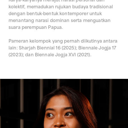
Karya-karyanya merajut narasi personal dan
kolektif, memadukan rujukan budaya tradisional
dengan bentuk-bentuk kontemporer untuk
menantang narasi dominan serta menguatkan
suara perempuan Papua.
Pameran kelompok yang pernah diikutinya antara
lain: Sharjah Biennial 16 (2025); Biennale Jogja 17
(2023); dan Biennale Jogja XVI (2021).